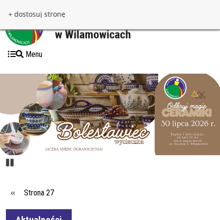
Przejdź do treści
Przejdź do menu
+ dostosuj stronę
Menu
Pause
Stronicowanie
Poprzednia strona
‹‹
Strona 27
Aktualności