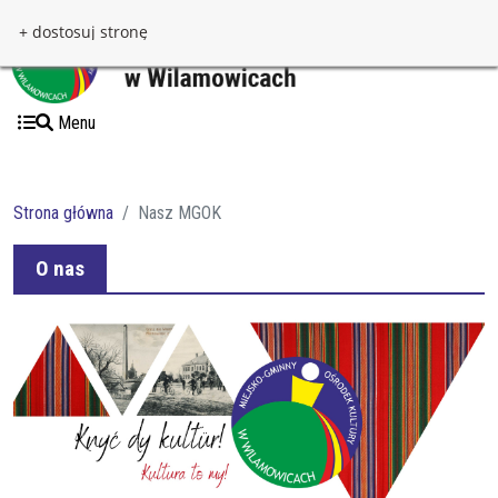
Przejdź do treści
Przejdź do menu
+ dostosuj stronę
Menu
Strona główna
Nasz MGOK
O nas