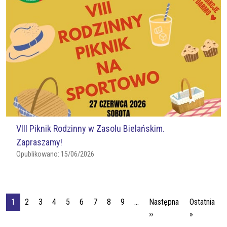
VIII Piknik Rodzinny w Zasolu Bielańskim.
Zapraszamy!
Opublikowano:
15/06/2026
Stronicowanie
1
2
3
4
5
6
7
8
9
…
Następna
Ostatnia
Następna strona
Ostatnia s
››
»