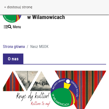
Przejdź do treści
Przejdź do menu
+ dostosuj stronę
Menu
Strona główna
Nasz MGOK
O nas