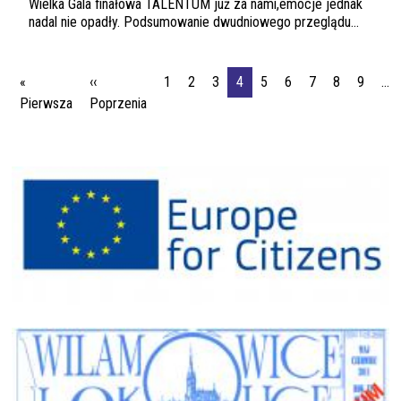
Wielka Gala finałowa TALENTUM już za nami,emocje jednak
nadal nie opadły. Podsumowanie dwudniowego przeglądu...
Stronicowanie
«
‹‹
1
2
3
4
5
6
7
8
9
…
Pierwsza strona
Poprzednia strona
Pierwsza
Poprzenia