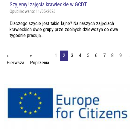
Szyjemy! zajęcia krawieckie w GCDT
Opublikowano:
11/05/2026
Dlaczego szycie jest takie fajne? Na naszych zajęciach
krawieckich dwie grupy prze zdolnych dziewczyn co dwa
tygodnie pracują...
Stronicowanie
«
‹‹
1
2
3
4
5
6
7
8
9
…
Pierwsza strona
Poprzednia strona
Pierwsza
Poprzenia