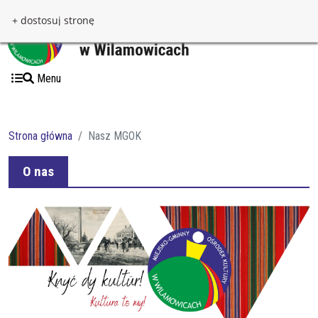
Przejdź do treści
Przejdź do menu
+ dostosuj stronę
Menu
Strona główna
Nasz MGOK
O nas