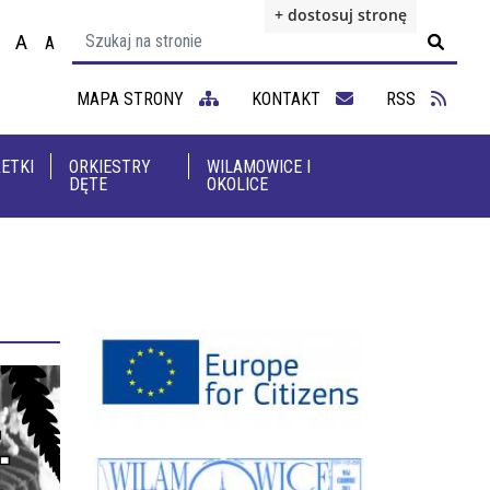
+ dostosuj stronę
A
A

ącz na motyw wysokiej widoczności
Ustaw rozmiar czcionki na 100%
Ustaw rozmiar czcionki na 125%
staw rozmiar czcionki na 150%
MAPA STRONY
KONTAKT
RSS
ETKI
ORKIESTRY
WILAMOWICE I
DĘTE
OKOLICE