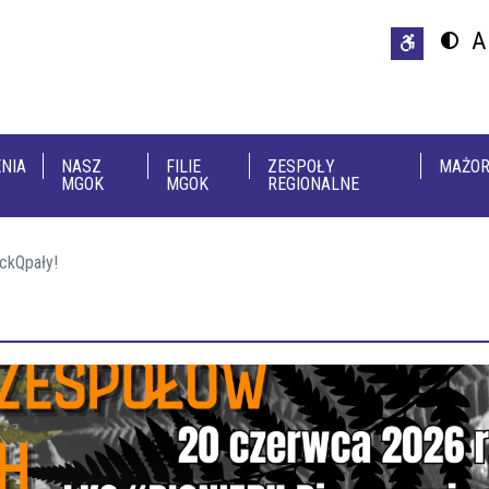
Przejdź do treści
Przejdź do menu
A
Przeł
U
NIA
NASZ
FILIE
ZESPOŁY
MAŻOR
MGOK
MGOK
REGIONALNE
ckQpały!