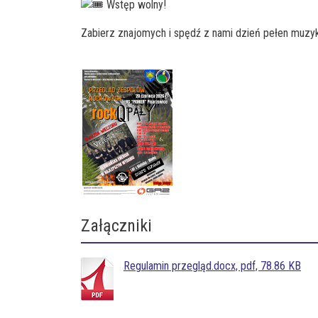
Wstęp wolny!
Zabierz znajomych i spędź z nami dzień pełen muzyk
Załączniki
Regulamin przegląd.docx, pdf, 78.86 KB