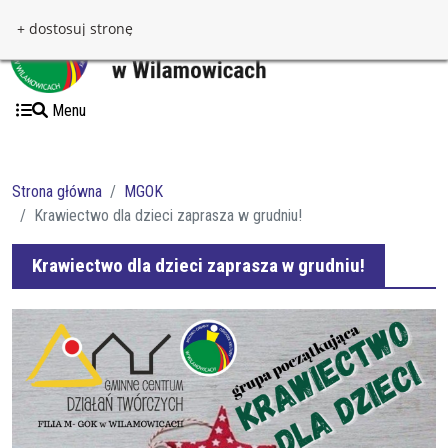
Przejdź do treści
Przejdź do menu
+ dostosuj stronę
Menu
Strona główna
MGOK
Krawiectwo dla dzieci zaprasza w grudniu!
Krawiectwo dla dzieci zaprasza w grudniu!