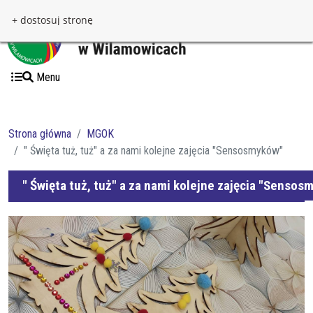
Przejdź do treści
Przejdź do menu
+ dostosuj stronę
Menu
Strona główna
MGOK
" Święta tuż, tuż" a za nami kolejne zajęcia "Sensosmyków"
" Święta tuż, tuż" a za nami kolejne zajęcia "Sensos