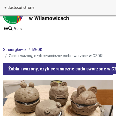
Przejdź do treści
Przejdź do menu
+ dostosuj stronę
Menu
Strona główna
MGOK
Żabki i wazony, czyli ceramiczne cuda sworzone w CZDK!
Żabki i wazony, czyli ceramiczne cuda sworzone w C